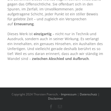
gegen das Offensichtliche. Sie offenbart sich in den
Spuren, im Zerfall, im Unvollkommenen. Jede
aufgetragene Schicht, jeder Punkt ist ein stiller Beweis
für gelebte Zeit – und zugleich ein Versprechen
auf
Erneuerung
.
Dieses Werk ist
einzigartig
– nicht nur in Technik und
Ausdruck, sondern auch in seiner Wirkung. Es verlangt
ein Innehalten, ein genaues Hinsehen, ein Aushalten des
Unfertigen. Und vielleicht gerade deshalb berührt es so
tief: Weil es uns daran erinnert, dass auch wir ständig im
Wandel sind –
zwischen Abschied und Aufbruch
.
Copyright 2024 Thorsten Poersch. -
Impressum
|
Datenschutz
|
Disclaimer
Facebook
E-
Mail