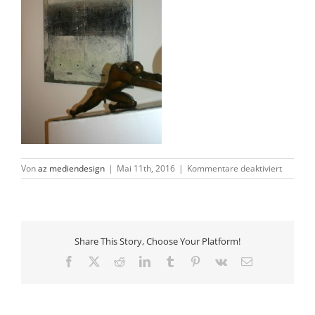
für
Von
az mediendesign
|
Mai 11th, 2016
|
Kommentare deaktiviert
bochum
Share This Story, Choose Your Platform!
Facebook
X
Reddit
LinkedIn
Tumblr
Pinterest
Vk
E-
Mail