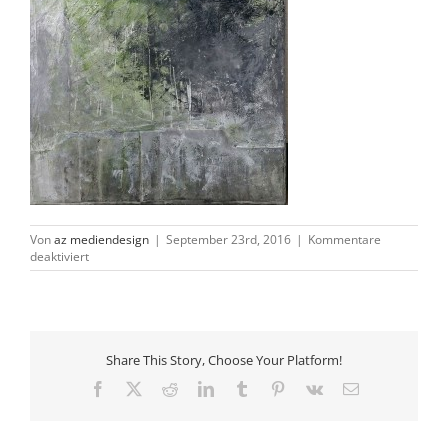
Von
az mediendesign
|
September 23rd, 2016
|
Kommentare
für
deaktiviert
2016-
09-
21-
08-
55-
38
Share This Story, Choose Your Platform!
Facebook
X
Reddit
LinkedIn
Tumblr
Pinterest
Vk
E-
Mail