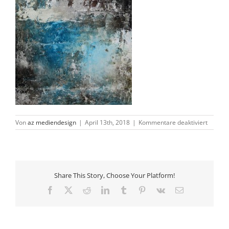
für
Von
az mediendesign
|
April 13th, 2018
|
Kommentare deaktiviert
2018-
135x10
Share This Story, Choose Your Platform!
Facebook
X
Reddit
LinkedIn
Tumblr
Pinterest
Vk
E-
Mail