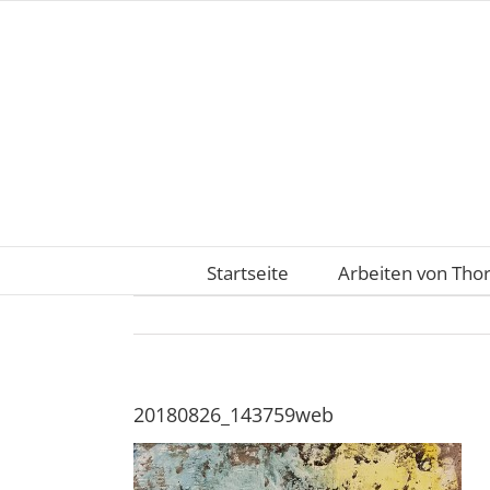
Zum
Inhalt
springen
Startseite
Arbeiten von Tho
20180826_143759web