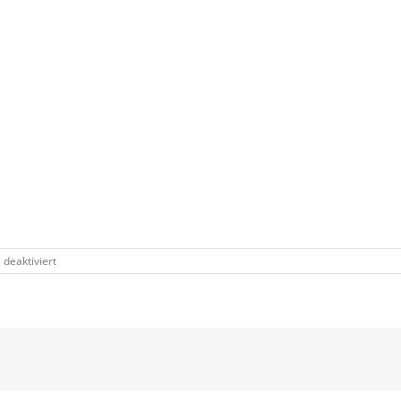
für
deaktiviert
20180826_143759web