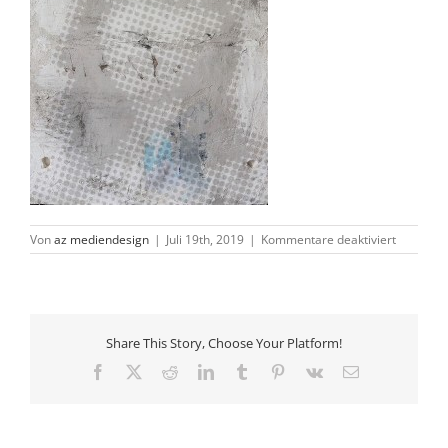
für
Von
az mediendesign
|
Juli 19th, 2019
|
Kommentare deaktiviert
r1-
web
Share This Story, Choose Your Platform!
Facebook
X
Reddit
LinkedIn
Tumblr
Pinterest
Vk
E-
Mail