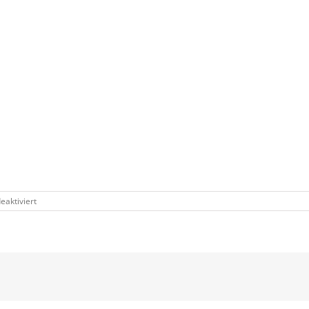
für
aktiviert
15.4