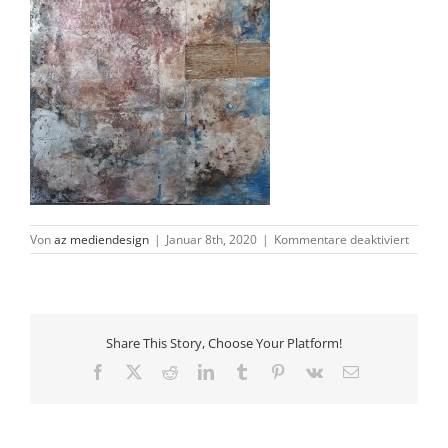
für
Von
az mediendesign
|
Januar 8th, 2020
|
Kommentare deaktiviert
15.6
Share This Story, Choose Your Platform!
Facebook
X
Reddit
LinkedIn
Tumblr
Pinterest
Vk
E-
Mail