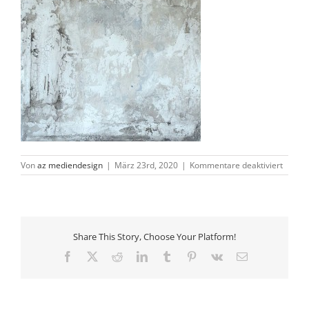
für
Von
az mediendesign
|
März 23rd, 2020
|
Kommentare deaktiviert
18–
6
Share This Story, Choose Your Platform!
Facebook
X
Reddit
LinkedIn
Tumblr
Pinterest
Vk
E-
Mail