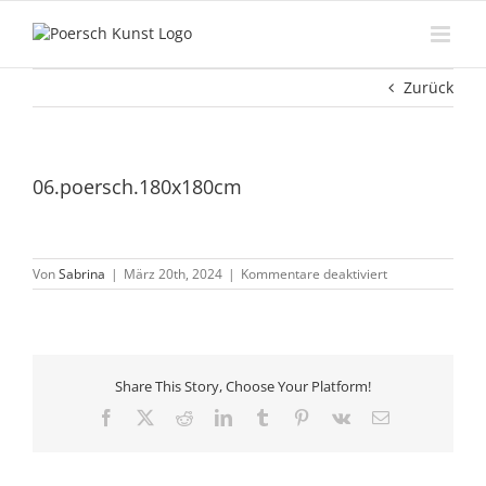
Zum
Inhalt
springen
Zurück
06.poersch.180x180cm
für
Von
Sabrina
|
März 20th, 2024
|
Kommentare deaktiviert
06.poersch.180
Share This Story, Choose Your Platform!
Facebook
X
Reddit
LinkedIn
Tumblr
Pinterest
Vk
E-
Mail