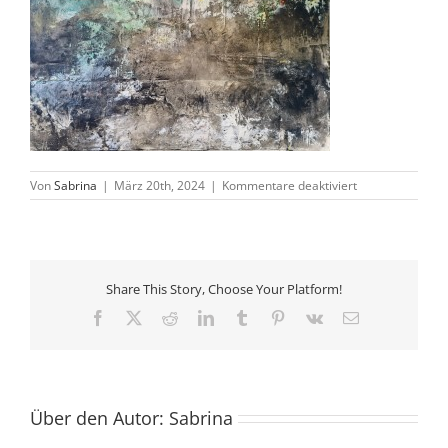
für
Von
Sabrina
|
März 20th, 2024
|
Kommentare deaktiviert
33.poersch.140
Share This Story, Choose Your Platform!
Facebook
X
Reddit
LinkedIn
Tumblr
Pinterest
Vk
E-
Mail
Über den Autor:
Sabrina