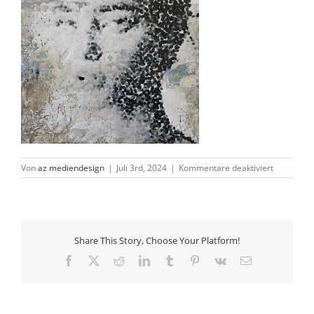
für
Von
az mediendesign
|
Juli 3rd, 2024
|
Kommentare deaktiviert
6.poersch
Share This Story, Choose Your Platform!
Facebook
X
Reddit
LinkedIn
Tumblr
Pinterest
Vk
E-
Mail