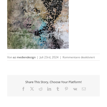
für
Von
az mediendesign
|
Juli 23rd, 2024
|
Kommentare deaktiviert
7.p
Share This Story, Choose Your Platform!
Facebook
X
Reddit
LinkedIn
Tumblr
Pinterest
Vk
E-
Mail